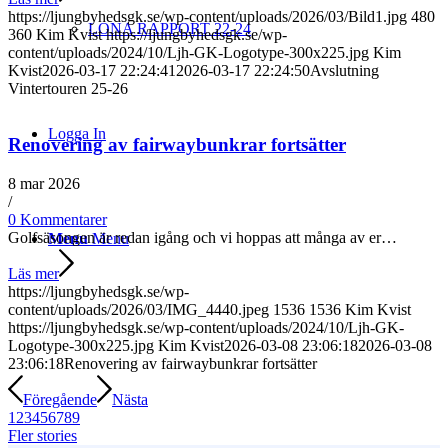
https://ljungbyhedsgk.se/wp-content/uploads/2026/03/Bild1.jpg
480
LONA RAPPORT 22-24
360
Kim Kvist
https://ljungbyhedsgk.se/wp-
content/uploads/2024/10/Ljh-GK-Logotype-300x225.jpg
Kim
Kvist
2026-03-17 22:24:41
2026-03-17 22:24:50
Avslutning
Vintertouren 25-26
Logga In
Renovering av fairwaybunkrar fortsätter
8 mar 2026
/
0 Kommentarer
Golfsäsongen är redan igång och vi hoppas att många av er…
Menu
Menu
Läs mer
https://ljungbyhedsgk.se/wp-
content/uploads/2026/03/IMG_4440.jpeg
1536
1536
Kim Kvist
https://ljungbyhedsgk.se/wp-content/uploads/2024/10/Ljh-GK-
Logotype-300x225.jpg
Kim Kvist
2026-03-08 23:06:18
2026-03-08
23:06:18
Renovering av fairwaybunkrar fortsätter
Föregående
Nästa
1
2
3
4
5
6
7
8
9
Fler stories