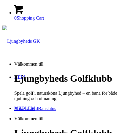
0
Shopping Cart
Välkommen till
Ljungbyheds Golfklubb
HEM
Spela golf i natursköna Ljungbyhed – en bana för både
njutning och utmaning.
MEDLEM
Boka starttid
Banstatus
Välkommen till