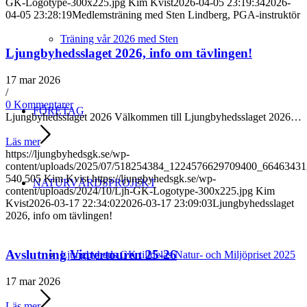
GK-Logotype-300x225.jpg
Kim Kvist
2026-04-05 23:19:34
2026-
04-05 23:28:19
Medlemsträning med Sten Lindberg, PGA-instruktör
Träning vår 2026 med Sten
Ljungbyhedsslaget 2026, info om tävlingen!
17 mar 2026
/
0 Kommentarer
FÖRETAG
Ljungbyhedsslaget 2026 Välkommen till Ljungbyhedsslaget 2026…
Läs mer
https://ljungbyhedsgk.se/wp-
content/uploads/2025/07/518254384_1224576629709400_6646343
540
505
Kim Kvist
https://ljungbyhedsgk.se/wp-
NATURVÅRDSPROJEKT
content/uploads/2024/10/Ljh-GK-Logotype-300x225.jpg
Kim
Kvist
2026-03-17 22:34:02
2026-03-17 23:09:03
Ljungbyhedsslaget
2026, info om tävlingen!
Avslutning Vintertouren 25-26
Ljungbyheds GK tilldelas Natur- och Miljöpriset 2025
17 mar 2026
Läs mer