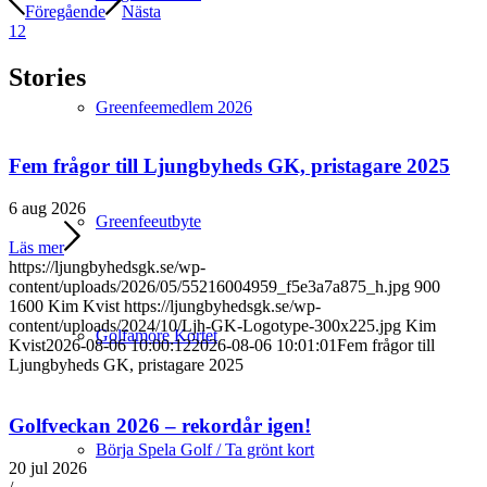
Föregående
Nästa
1
2
Stories
Greenfeemedlem 2026
Fem frågor till Ljungbyheds GK, pristagare 2025
6 aug 2026
Greenfeeutbyte
Läs mer
https://ljungbyhedsgk.se/wp-
content/uploads/2026/05/55216004959_f5e3a7a875_h.jpg
900
1600
Kim Kvist
https://ljungbyhedsgk.se/wp-
content/uploads/2024/10/Ljh-GK-Logotype-300x225.jpg
Kim
Golfamore Kortet
Kvist
2026-08-06 10:00:12
2026-08-06 10:01:01
Fem frågor till
Ljungbyheds GK, pristagare 2025
Golfveckan 2026 – rekordår igen!
Börja Spela Golf / Ta grönt kort
20 jul 2026