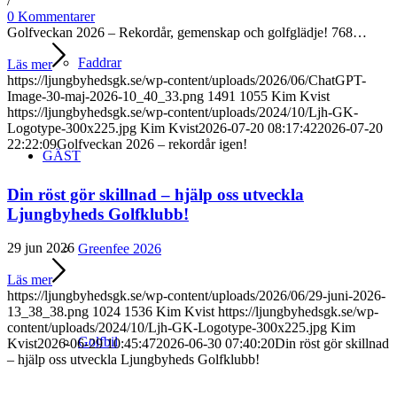
/
0 Kommentarer
Golfveckan 2026 – Rekordår, gemenskap och golfglädje! 768…
Faddrar
Läs mer
https://ljungbyhedsgk.se/wp-content/uploads/2026/06/ChatGPT-
Image-30-maj-2026-10_40_33.png
1491
1055
Kim Kvist
https://ljungbyhedsgk.se/wp-content/uploads/2024/10/Ljh-GK-
Logotype-300x225.jpg
Kim Kvist
2026-07-20 08:17:42
2026-07-20
22:22:09
Golfveckan 2026 – rekordår igen!
GÄST
Din röst gör skillnad – hjälp oss utveckla
Ljungbyheds Golfklubb!
29 jun 2026
Greenfee 2026
Läs mer
https://ljungbyhedsgk.se/wp-content/uploads/2026/06/29-juni-2026-
13_38_38.png
1024
1536
Kim Kvist
https://ljungbyhedsgk.se/wp-
content/uploads/2024/10/Ljh-GK-Logotype-300x225.jpg
Kim
Golfbil
Kvist
2026-06-29 10:45:47
2026-06-30 07:40:20
Din röst gör skillnad
– hjälp oss utveckla Ljungbyheds Golfklubb!