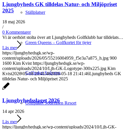
Ljungbyheds GK tilldelas Natur- och Miljöpriset
2025
Ställplatser
18 maj 2026
/
0 Kommentarer
Vi är oerhört stolta över att Ljungbyheds Golfklubb har tilldelats…
Green Queens – Golfkortet för tjejer
Läs mer
https://ljungbyhedsgk.se/wp-
content/uploads/2026/05/55216004959_f5e3a7a875_h.jpg
900
1600
Kim Kvist
https://ljungbyhedsgk.se/wp-
content/uploads/2024/10/Ljh-GK-Logotype-300x225.jpg
Kim
Golfpaket Spången
Kvist
2026-05-18 21:41:46
2026-05-18 21:41:46
Ljungbyheds GK
tilldelas Natur- och Miljöpriset 2025
Ljungbyhedsslaget 2026
Golfpaket Söderåsen Resort
14 apr 2026
Läs mer
https://ljungbyhedsgk.se/wp-content/uploads/2024/10/Ljh-GK-