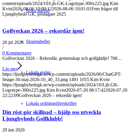
content/uploads/2024/10/Ljh-GK-Logotype-300x225.jpg
Kim
Kvist
2026-08-06 10:00:12
2026-08-06 10:01:01
Fem frågor till
Boka starttid
Ljungbyheds GK, pristagare 2025
Golfveckan 2026 – rekordår igen!
Slopetabeller
20 jul 2026
/
0 Kommentarer
Golfveckan 2026 – Rekordår, gemenskap och golfglädje! 768…
Läs mer
Lokala regler
https://ljungbyhedsgk.se/wp-content/uploads/2026/06/ChatGPT-
Image-30-maj-2026-10_40_33.png
1491
1055
Kim Kvist
https://ljungbyhedsgk.se/wp-content/uploads/2024/10/Ljh-GK-
Logotype-300x225.jpg
Kim Kvist
2026-07-20 08:17:42
2026-07-20
22:22:09
Golfveckan 2026 – rekordår igen!
Lokala ordningsföreskrifter
Din röst gör skillnad – hjälp oss utveckla
Ljungbyheds Golfklubb!
29 jun 2026