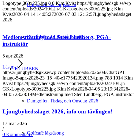
Logotype-300x225.jpg
0
0
Kim Kvist
https://ljungbyhedsgk.se/wp-
Golfpaket Nackarpsdalen
content/uploads/2024/10/Ljh-GK-Logotype-300x225.jpg
Kim
Kvist
2026-04-14 14:05:27
2026-07-03 12:12:57
Ljungbyhedsslaget
2026
Bo på Lilla Trulla Gårdshotell
Medlemsträning med Sten Lindberg, PGA-
instruktör
5 apr 2026
Läs mer
KLUBBEN
https://ljungbyhedsgk.se/wp-content/uploads/2026/04/ChatGPT-
Image-5-apr.-2026-23_15_40-e1775423920134.png
788
1014
Kim
Kvist
https://ljungbyhedsgk.se/wp-content/uploads/2024/10/Ljh-
GK-Logotype-300x225.jpg
Kim Kvist
2026-04-05 23:19:34
2026-
04-05 23:28:19
Medlemsträning med Sten Lindberg, PGA-instruktör
Damgolfen Tisdag och Onsdag 2026
Ljungbyhedsslaget 2026, info om tävlingen!
17 mar 2026
/
Golfcafé lågsäsong
0 Kommentarer