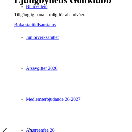
Ljungbyheds Golfklubb
Bli medlem
Tillgänglig bana – rolig för alla nivåer.
Boka starttid
Banstatus
Juniorverksamhet
Årsavgifter 2026
Medlemserbjudande 26-2027
Årsgreenfee 26