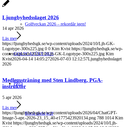
Ljungbyhedsslaget 2026
Golfveckan 2026 – rekordår igen!
14 apr 2026
Läs mer
https://ljungbyhedsgk.se/wp-content/uploads/2024/10/Ljh-GK-
Logotype-300x225.jpg
0
0
Kim Kvist
https://ljungbyhedsgk.se/wp-
GOLFCAFÉET 2026
content/uploads/2024/10/Ljh-GK-Logotype-300x225.jpg
Kim
Kvist
2026-04-14 14:05:27
2026-07-03 12:12:57
Ljungbyhedsslaget
2026
Medlemsträning med Sten Lindberg, PGA-
PRO
instruktör
5 apr 2026
Läs mer
https://ljungbyhedsgk.se/wp-content/uploads/2026/04/ChatGPT-
Börja spela golf
Image-5-apr.-2026-23_15_40-e1775423920134.png
788
1014
Kim
Kvist
https://ljungbyhedsgk.se/wp-content/uploads/2024/10/Ljh-