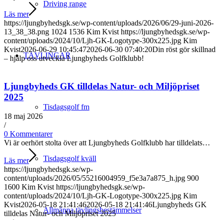
Driving range
Läs mer
https://ljungbyhedsgk.se/wp-content/uploads/2026/06/29-juni-2026-
13_38_38.png
1024
1536
Kim Kvist
https://ljungbyhedsgk.se/wp-
content/uploads/2024/10/Ljh-GK-Logotype-300x225.jpg
Kim
Kvist
2026-06-29 10:45:47
2026-06-30 07:40:20
Din röst gör skillnad
TÄVLINGAR
– hjälp oss utveckla Ljungbyheds Golfklubb!
Ljungbyheds GK tilldelas Natur- och Miljöpriset
2025
Tisdagsgolf fm
18 maj 2026
/
0 Kommentarer
Vi är oerhört stolta över att Ljungbyheds Golfklubb har tilldelats…
Tisdagsgolf kväll
Läs mer
https://ljungbyhedsgk.se/wp-
content/uploads/2026/05/55216004959_f5e3a7a875_h.jpg
900
1600
Kim Kvist
https://ljungbyhedsgk.se/wp-
content/uploads/2024/10/Ljh-GK-Logotype-300x225.jpg
Kim
Kvist
2026-05-18 21:41:46
2026-05-18 21:41:46
Ljungbyheds GK
Allmänna tävlingsbestämmelser
tilldelas Natur- och Miljöpriset 2025