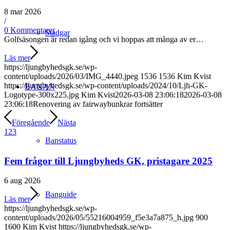
8 mar 2026
/
0 Kommentarer
Stadgar
Golfsäsongen är redan igång och vi hoppas att många av er…
Läs mer
https://ljungbyhedsgk.se/wp-
content/uploads/2026/03/IMG_4440.jpeg
1536
1536
Kim Kvist
https://ljungbyhedsgk.se/wp-content/uploads/2024/10/Ljh-GK-
BANAN
Logotype-300x225.jpg
Kim Kvist
2026-03-08 23:06:18
2026-03-08
23:06:18
Renovering av fairwaybunkrar fortsätter
Föregående
Nästa
1
2
3
Banstatus
Fem frågor till Ljungbyheds GK, pristagare 2025
6 aug 2026
Banguide
Läs mer
https://ljungbyhedsgk.se/wp-
content/uploads/2026/05/55216004959_f5e3a7a875_h.jpg
900
1600
Kim Kvist
https://ljungbyhedsgk.se/wp-