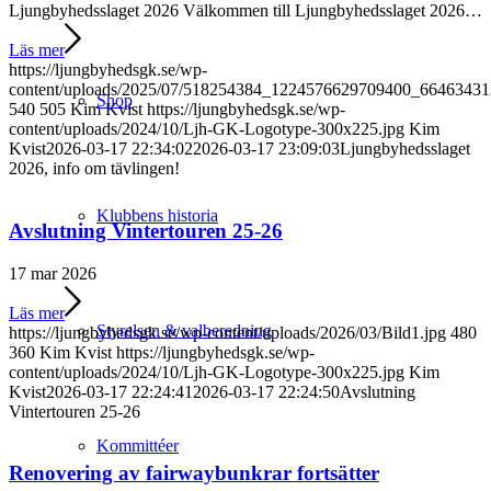
Ljungbyhedsslaget 2026 Välkommen till Ljungbyhedsslaget 2026…
Läs mer
https://ljungbyhedsgk.se/wp-
content/uploads/2025/07/518254384_1224576629709400_6646343
Shop
540
505
Kim Kvist
https://ljungbyhedsgk.se/wp-
content/uploads/2024/10/Ljh-GK-Logotype-300x225.jpg
Kim
Kvist
2026-03-17 22:34:02
2026-03-17 23:09:03
Ljungbyhedsslaget
2026, info om tävlingen!
Klubbens historia
Avslutning Vintertouren 25-26
17 mar 2026
Läs mer
Styrelsen & valberedning
https://ljungbyhedsgk.se/wp-content/uploads/2026/03/Bild1.jpg
480
360
Kim Kvist
https://ljungbyhedsgk.se/wp-
content/uploads/2024/10/Ljh-GK-Logotype-300x225.jpg
Kim
Kvist
2026-03-17 22:24:41
2026-03-17 22:24:50
Avslutning
Vintertouren 25-26
Kommittéer
Renovering av fairwaybunkrar fortsätter