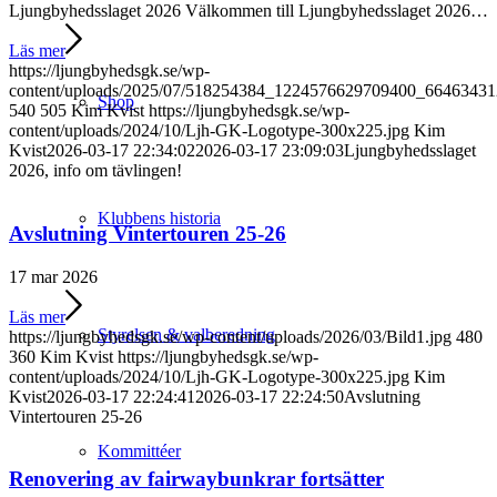
Ljungbyhedsslaget 2026 Välkommen till Ljungbyhedsslaget 2026…
Läs mer
https://ljungbyhedsgk.se/wp-
content/uploads/2025/07/518254384_1224576629709400_6646343
Shop
540
505
Kim Kvist
https://ljungbyhedsgk.se/wp-
content/uploads/2024/10/Ljh-GK-Logotype-300x225.jpg
Kim
Kvist
2026-03-17 22:34:02
2026-03-17 23:09:03
Ljungbyhedsslaget
2026, info om tävlingen!
Klubbens historia
Avslutning Vintertouren 25-26
17 mar 2026
Läs mer
Styrelsen & valberedning
https://ljungbyhedsgk.se/wp-content/uploads/2026/03/Bild1.jpg
480
360
Kim Kvist
https://ljungbyhedsgk.se/wp-
content/uploads/2024/10/Ljh-GK-Logotype-300x225.jpg
Kim
Kvist
2026-03-17 22:24:41
2026-03-17 22:24:50
Avslutning
Vintertouren 25-26
Kommittéer
Renovering av fairwaybunkrar fortsätter