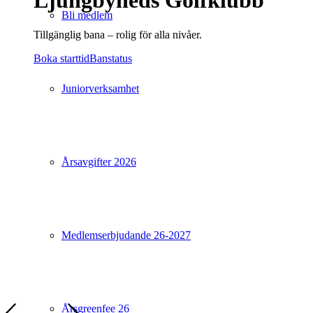
Ljungbyheds Golfklubb
Bli medlem
Tillgänglig bana – rolig för alla nivåer.
Boka starttid
Banstatus
Juniorverksamhet
Årsavgifter 2026
Medlemserbjudande 26-2027
Årsgreenfee 26