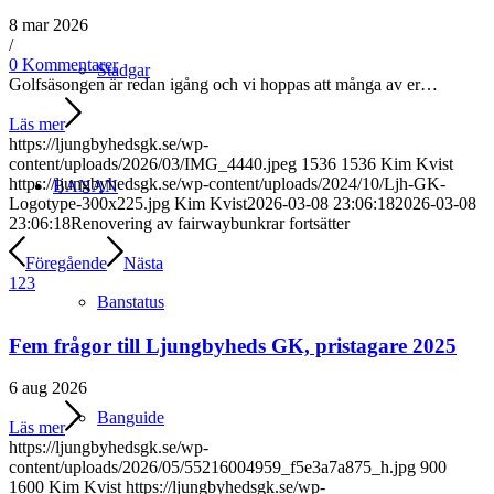
8 mar 2026
/
0 Kommentarer
Stadgar
Golfsäsongen är redan igång och vi hoppas att många av er…
Läs mer
https://ljungbyhedsgk.se/wp-
content/uploads/2026/03/IMG_4440.jpeg
1536
1536
Kim Kvist
https://ljungbyhedsgk.se/wp-content/uploads/2024/10/Ljh-GK-
BANAN
Logotype-300x225.jpg
Kim Kvist
2026-03-08 23:06:18
2026-03-08
23:06:18
Renovering av fairwaybunkrar fortsätter
Föregående
Nästa
1
2
3
Banstatus
Fem frågor till Ljungbyheds GK, pristagare 2025
6 aug 2026
Banguide
Läs mer
https://ljungbyhedsgk.se/wp-
content/uploads/2026/05/55216004959_f5e3a7a875_h.jpg
900
1600
Kim Kvist
https://ljungbyhedsgk.se/wp-