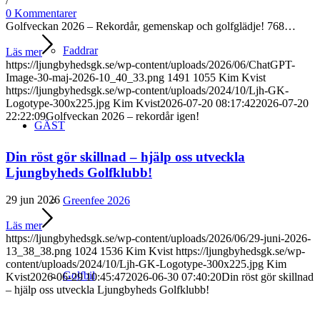
/
0 Kommentarer
Golfveckan 2026 – Rekordår, gemenskap och golfglädje! 768…
Faddrar
Läs mer
https://ljungbyhedsgk.se/wp-content/uploads/2026/06/ChatGPT-
Image-30-maj-2026-10_40_33.png
1491
1055
Kim Kvist
https://ljungbyhedsgk.se/wp-content/uploads/2024/10/Ljh-GK-
Logotype-300x225.jpg
Kim Kvist
2026-07-20 08:17:42
2026-07-20
22:22:09
Golfveckan 2026 – rekordår igen!
GÄST
Din röst gör skillnad – hjälp oss utveckla
Ljungbyheds Golfklubb!
29 jun 2026
Greenfee 2026
Läs mer
https://ljungbyhedsgk.se/wp-content/uploads/2026/06/29-juni-2026-
13_38_38.png
1024
1536
Kim Kvist
https://ljungbyhedsgk.se/wp-
content/uploads/2024/10/Ljh-GK-Logotype-300x225.jpg
Kim
Golfbil
Kvist
2026-06-29 10:45:47
2026-06-30 07:40:20
Din röst gör skillnad
– hjälp oss utveckla Ljungbyheds Golfklubb!