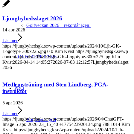
Ljungbyhedsslaget 2026
Golfveckan 2026 – rekordår igen!
14 apr 2026
Läs mer
https://ljungbyhedsgk.se/wp-content/uploads/2024/10/Ljh-GK-
Logotype-300x225.jpg
0
0
Kim Kvist
https://ljungbyhedsgk.se/wp-
GOLFCAFÉET 2026
content/uploads/2024/10/Ljh-GK-Logotype-300x225.jpg
Kim
Kvist
2026-04-14 14:05:27
2026-07-03 12:12:57
Ljungbyhedsslaget
2026
Medlemsträning med Sten Lindberg, PGA-
PRO
instruktör
5 apr 2026
Läs mer
https://ljungbyhedsgk.se/wp-content/uploads/2026/04/ChatGPT-
Börja spela golf
Image-5-apr.-2026-23_15_40-e1775423920134.png
788
1014
Kim
Kvist
https://ljungbyhedsgk.se/wp-content/uploads/2024/10/Ljh-