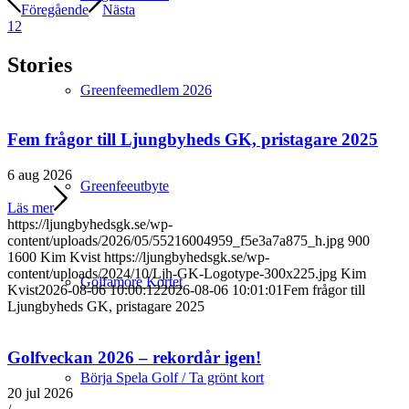
Föregående
Nästa
1
2
Stories
Greenfeemedlem 2026
Fem frågor till Ljungbyheds GK, pristagare 2025
6 aug 2026
Greenfeeutbyte
Läs mer
https://ljungbyhedsgk.se/wp-
content/uploads/2026/05/55216004959_f5e3a7a875_h.jpg
900
1600
Kim Kvist
https://ljungbyhedsgk.se/wp-
content/uploads/2024/10/Ljh-GK-Logotype-300x225.jpg
Kim
Golfamore Kortet
Kvist
2026-08-06 10:00:12
2026-08-06 10:01:01
Fem frågor till
Ljungbyheds GK, pristagare 2025
Golfveckan 2026 – rekordår igen!
Börja Spela Golf / Ta grönt kort
20 jul 2026