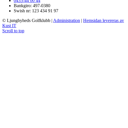
0435-44 00 44
Bankgiro: 497-0380
Swish nr: 123 434 91 97
© Ljungbyheds Golfklubb
|
Administration
|
Hemsidan levereras av
Kust IT
Scroll to top