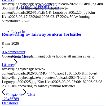
https://ljungbyhedsgk.se/wp-content/uploads/2026/03/Bild1.jpg
480
LONA RAPPORT 22-24
360
Kim Kvist
https://ljungbyhedsgk.se/wp-
content/uploads/2024/10/Ljh-GK-Logotype-300x225.jpg
Kim
Kvist
2026-03-17 22:24:41
2026-03-17 22:24:50
Avslutning
Vintertouren 25-26
Logga In
Renovering av fairwaybunkrar fortsätter
8 mar 2026
/
0 Kommentarer
Golfsäsongen är redan igång och vi hoppas att många av er…
Menu
Menu
Läs mer
https://ljungbyhedsgk.se/wp-
content/uploads/2026/03/IMG_4440.jpeg
1536
1536
Kim Kvist
https://ljungbyhedsgk.se/wp-content/uploads/2024/10/Ljh-GK-
Logotype-300x225.jpg
Kim Kvist
2026-03-08 23:06:18
2026-03-08
23:06:18
Renovering av fairwaybunkrar fortsätter
Föregående
Nästa
1
2
3
4
5
6
7
8
9
Fler stories