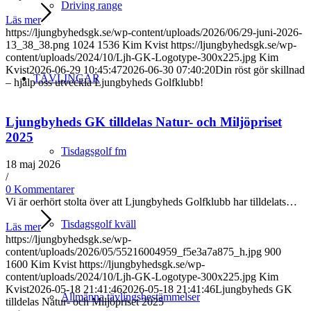
Driving range
Läs mer
https://ljungbyhedsgk.se/wp-content/uploads/2026/06/29-juni-2026-
13_38_38.png
1024
1536
Kim Kvist
https://ljungbyhedsgk.se/wp-
content/uploads/2024/10/Ljh-GK-Logotype-300x225.jpg
Kim
Kvist
2026-06-29 10:45:47
2026-06-30 07:40:20
Din röst gör skillnad
TÄVLINGAR
– hjälp oss utveckla Ljungbyheds Golfklubb!
Ljungbyheds GK tilldelas Natur- och Miljöpriset
2025
Tisdagsgolf fm
18 maj 2026
/
0 Kommentarer
Vi är oerhört stolta över att Ljungbyheds Golfklubb har tilldelats…
Tisdagsgolf kväll
Läs mer
https://ljungbyhedsgk.se/wp-
content/uploads/2026/05/55216004959_f5e3a7a875_h.jpg
900
1600
Kim Kvist
https://ljungbyhedsgk.se/wp-
content/uploads/2024/10/Ljh-GK-Logotype-300x225.jpg
Kim
Kvist
2026-05-18 21:41:46
2026-05-18 21:41:46
Ljungbyheds GK
Allmänna tävlingsbestämmelser
tilldelas Natur- och Miljöpriset 2025