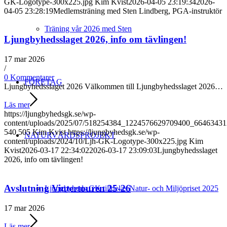
GK-Logotype-300x225.jpg
Kim Kvist
2026-04-05 23:19:34
2026-
04-05 23:28:19
Medlemsträning med Sten Lindberg, PGA-instruktör
Träning vår 2026 med Sten
Ljungbyhedsslaget 2026, info om tävlingen!
17 mar 2026
/
0 Kommentarer
FÖRETAG
Ljungbyhedsslaget 2026 Välkommen till Ljungbyhedsslaget 2026…
Läs mer
https://ljungbyhedsgk.se/wp-
content/uploads/2025/07/518254384_1224576629709400_6646343
540
505
Kim Kvist
https://ljungbyhedsgk.se/wp-
NATURVÅRDSPROJEKT
content/uploads/2024/10/Ljh-GK-Logotype-300x225.jpg
Kim
Kvist
2026-03-17 22:34:02
2026-03-17 23:09:03
Ljungbyhedsslaget
2026, info om tävlingen!
Avslutning Vintertouren 25-26
Ljungbyheds GK tilldelas Natur- och Miljöpriset 2025
17 mar 2026
Läs mer