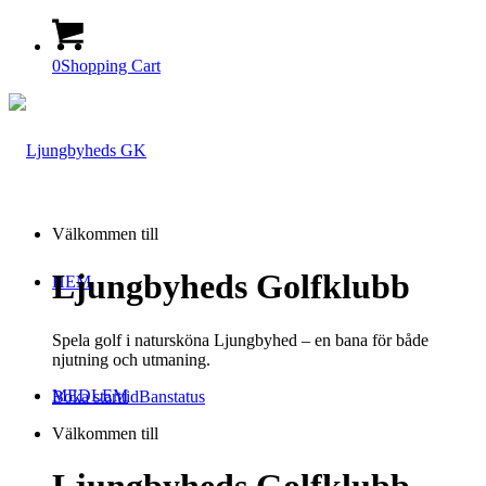
0
Shopping Cart
Välkommen till
Ljungbyheds Golfklubb
HEM
Spela golf i natursköna Ljungbyhed – en bana för både
njutning och utmaning.
MEDLEM
Boka starttid
Banstatus
Välkommen till