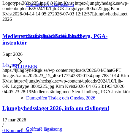
Logotype-300x225.jpg
0
0
Kim Kvist
https://ljungbyhedsgk.se/wp-
Golfpaket Nackarpsdalen
content/uploads/2024/10/Ljh-GK-Logotype-300x225.jpg
Kim
Kvist
2026-04-14 14:05:27
2026-07-03 12:12:57
Ljungbyhedsslaget
2026
Bo på Lilla Trulla Gårdshotell
Medlemsträning med Sten Lindberg, PGA-
instruktör
5 apr 2026
Läs mer
KLUBBEN
https://ljungbyhedsgk.se/wp-content/uploads/2026/04/ChatGPT-
Image-5-apr.-2026-23_15_40-e1775423920134.png
788
1014
Kim
Kvist
https://ljungbyhedsgk.se/wp-content/uploads/2024/10/Ljh-
GK-Logotype-300x225.jpg
Kim Kvist
2026-04-05 23:19:34
2026-
04-05 23:28:19
Medlemsträning med Sten Lindberg, PGA-instruktör
Damgolfen Tisdag och Onsdag 2026
Ljungbyhedsslaget 2026, info om tävlingen!
17 mar 2026
/
Golfcafé lågsäsong
0 Kommentarer