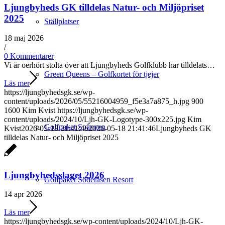
Ljungbyheds GK tilldelas Natur- och Miljöpriset
2025
Ställplatser
18 maj 2026
/
0 Kommentarer
Vi är oerhört stolta över att Ljungbyheds Golfklubb har tilldelats…
Green Queens – Golfkortet för tjejer
Läs mer
https://ljungbyhedsgk.se/wp-
content/uploads/2026/05/55216004959_f5e3a7a875_h.jpg
900
1600
Kim Kvist
https://ljungbyhedsgk.se/wp-
content/uploads/2024/10/Ljh-GK-Logotype-300x225.jpg
Kim
Golfpaket Spången
Kvist
2026-05-18 21:41:46
2026-05-18 21:41:46
Ljungbyheds GK
tilldelas Natur- och Miljöpriset 2025
Ljungbyhedsslaget 2026
Golfpaket Söderåsen Resort
14 apr 2026
Läs mer
https://ljungbyhedsgk.se/wp-content/uploads/2024/10/Ljh-GK-