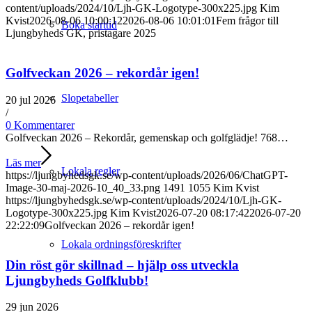
content/uploads/2024/10/Ljh-GK-Logotype-300x225.jpg
Kim
Kvist
2026-08-06 10:00:12
2026-08-06 10:01:01
Fem frågor till
Boka starttid
Ljungbyheds GK, pristagare 2025
Golfveckan 2026 – rekordår igen!
Slopetabeller
20 jul 2026
/
0 Kommentarer
Golfveckan 2026 – Rekordår, gemenskap och golfglädje! 768…
Läs mer
Lokala regler
https://ljungbyhedsgk.se/wp-content/uploads/2026/06/ChatGPT-
Image-30-maj-2026-10_40_33.png
1491
1055
Kim Kvist
https://ljungbyhedsgk.se/wp-content/uploads/2024/10/Ljh-GK-
Logotype-300x225.jpg
Kim Kvist
2026-07-20 08:17:42
2026-07-20
22:22:09
Golfveckan 2026 – rekordår igen!
Lokala ordningsföreskrifter
Din röst gör skillnad – hjälp oss utveckla
Ljungbyheds Golfklubb!
29 jun 2026