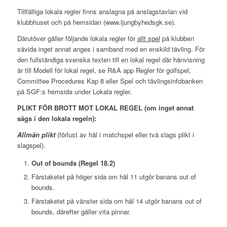
Tillfälliga lokala regler finns anslagna på anslagstavlan vid
klubbhuset och på hemsidan (www.ljungbyhedsgk.se).
Därutöver gäller följande lokala regler för
allt spel
på klubben
såvida inget annat anges i samband med en enskild tävling. För
den fullständiga svenska texten till en lokal regel där hänvisning
är till Modell för lokal regel, se R&A app Regler för golfspel,
Committee Procedures Kap 8 eller Spel och tävlingsinfobanken
på SGF:s hemsida under Lokala regler.
PLIKT FÖR BROTT MOT LOKAL REGEL (om inget annat
sägs i den lokala regeln):
Allmän plikt
(förlust av hål i matchspel eller två slags plikt i
slagspel).
Out of bounds (Regel 18.2)
Fårstaketet på höger sida om hål 11 utgör banans out of
bounds.
Fårstaketet på vänster sida om hål 14 utgör banans out of
bounds, därefter gäller vita pinnar.