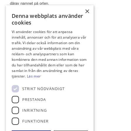
därav namnet på orten.
×
Denna webbplats använder
cookies
Vi använder cookies för att anpassa
LÄNKAR
innehåll, annonser och för att analysera vår
trafik. Vi delar också information om din
Golf.se
användning av vår webbplats med våra
reklam- och analyspartners som kan
kombinera den med annan information som
du har tillhandahållit dem eller som de har
samlat in från din användning av deras
KONTAKT
tjänster.
Läs mer
Monumentvägen 2
STRIKT NÖDVÄNDIGT
264 51 Ljungbyhed
klubben@ljungbyhedsgk.se
PRESTANDA
0435-44 00 44
INRIKTNING
Bankgiro: 497-0380
Swish nr: 123 434 91 97
FUNKTIONER