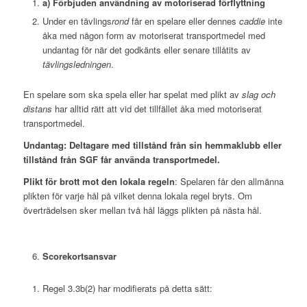
a) Förbjuden användning av motoriserad förflyttning
Under en tävlings
rond
får en spelare eller dennes
caddie
inte
åka med någon form av motoriserat transportmedel med
undantag för när det godkänts eller senare tillåtits av
tävlingsledningen
.
En spelare som ska spela eller har spelat med plikt av
slag och
distans
har alltid rätt att vid det tillfället åka med motoriserat
transportmedel.
Undantag: Deltagare med tillstånd från sin hemmaklubb eller
tillstånd från SGF får använda transportmedel.
Plikt för brott mot den lokala regeln
: Spelaren får den allmänna
plikten för varje hål på vilket denna lokala regel bryts. Om
överträdelsen sker mellan två hål läggs plikten på nästa hål.
Scorekortsansvar
Regel 3.3b(2) har modifierats på detta sätt: