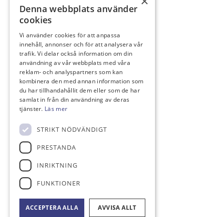
×
Denna webbplats använder
cookies
LÄNKAR
Vi använder cookies för att anpassa
innehåll, annonser och för att analysera vår
Golf.se
trafik. Vi delar också information om din
användning av vår webbplats med våra
reklam- och analyspartners som kan
kombinera den med annan information som
du har tillhandahållit dem eller som de har
samlat in från din användning av deras
KONTAKT
tjänster.
Läs mer
Monumentvägen 2
STRIKT NÖDVÄNDIGT
264 51 Ljungbyhed
klubben@ljungbyhedsgk.se
PRESTANDA
0435-44 00 44
INRIKTNING
Bankgiro: 497-0380
Swish nr: 123 434 91 97
FUNKTIONER
ACCEPTERA ALLA
AVVISA ALLT