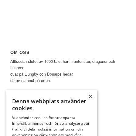
OM OSS
Alltsedan slutet av 1600-talet har infanterister, dragoner och
husarer
övat på Ljungby och Bonarps hedar,
därav namnet på orten.
×
Denna webbplats använder
cookies
LÄNKAR
Vi använder cookies för att anpassa
innehåll, annonser och för att analysera vår
Golf.se
trafik. Vi delar också information om din
användning av vår webbplats med våra