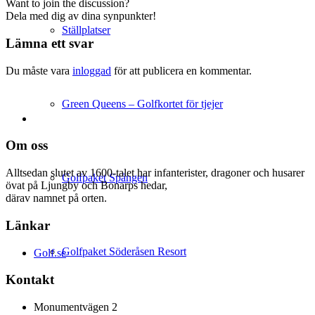
Want to join the discussion?
Dela med dig av dina synpunkter!
Ställplatser
Lämna ett svar
Du måste vara
inloggad
för att publicera en kommentar.
Green Queens – Golfkortet för tjejer
Om oss
Alltsedan slutet av 1600-talet har infanterister, dragoner och husarer
Golfpaket Spången
övat på Ljungby och Bonarps hedar,
därav namnet på orten.
Länkar
Golfpaket Söderåsen Resort
Golf.se
Kontakt
Monumentvägen 2