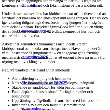
bedrivits på anläggningen under många år, där fokus legat på att
kombinera golf, naturvård och lokal historia på bästa möjliga sätt.
Bli medlem
Under de senaste sex åren har klubben arbetat målmedvetet med att
återställa det klassiska hedlandskapet runt anläggningen. Där sly och
igenväxning tidigare tagit över, breder idag ljungen åter ut sig över
stora delar av banan. Projektet
Ljung-Bee-Hed
har blivit en viktig
Juniorverksamhet
del av klubbens identitet och ett tydligt exempel på hur golf och
naturvård kan samverka.
Arbetet har genomförts tillsammans med ideella krafter,
klubbpersonal och lokala samarbetspartners. Navet i projektet är
våra uppskattade “Ljungdomare” – ett engagerat gäng frivilliga
Årsavgifter 2026
medlemmar som under åren lagt ner ett enormt arbete på naturvård,
röjning och utveckling av området.
Naturvårdsarbetet har bland annat inneburit:
Återetablering av ljung och hedmarker
Medlemserbjudande 26-2027
Naturvårdsbränning för att gynna biologisk mångfald
Skapande av sandblottor för vilda bin och insekter
Faunadepåer och insektshotell för fåglar, reptiler och
pollinatörer
Uppsättning av fågelholkar i samarbete med lokala skolor
Inventering av flora och fauna tillsammans med
Årsgreenfee 26
naturföreningar och experter