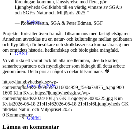
föreningar, kommun, länsstyrelse med flera, gör
Ljungbyheds Golfklubb till en värdig vinnare av SGA:s
och SGF:s Natur och Miljöpris 2025.”
Faddrar
— Robert Martin, SGA & Peter Edman, SGF
Projektet fortsätter även framåt. Tillsammans med fastighetsägaren
Annehem utvecklas nu en natur- och kulturslinga mellan golfbanan
och flygfältet, där besökare och skolklasser ska kunna lära sig mer
om områdets historia, hedlandskap och biologiska mångfald.
GÄST
Vi vill rikta ett varmt tack till alla medlemmar, ideella krafter,
samarbetspartners och myndigheter som bidragit till detta arbete
genom åren. Detta pris är något vi delar tillsammans. 💚
https://ljungbyhedsgk.se/wp-
Greenfee 2026
content/uploads/2026/05/55216004959_f5e3a7a875_h.jpg
900
1600
Kim Kvist
https://ljungbyhedsgk.se/wp-
content/uploads/2024/10/Ljh-GK-Logotype-300x225.jpg
Kim
Kvist
2026-05-18 21:41:46
2026-05-18 21:41:46
Ljungbyheds GK
tilldelas Natur- och Miljöpriset 2025
0
Kommentarer
Golfbil
Lämna en kommentar