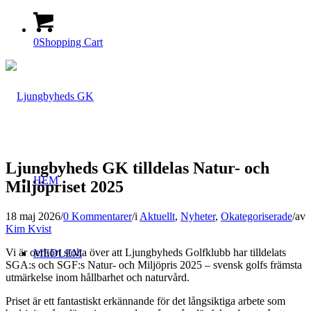
0
Shopping Cart
Ljungbyheds GK tilldelas Natur- och
HEM
Miljöpriset 2025
18 maj 2026
/
0 Kommentarer
/
i
Aktuellt
,
Nyheter
,
Okategoriserade
/
av
Kim Kvist
Vi är oerhört stolta över att
Ljungbyheds Golfklubb
har tilldelats
MEDLEM
SGA:s och SGF:s Natur- och Miljöpris 2025 – svensk golfs främsta
utmärkelse inom hållbarhet och naturvård.
Priset är ett fantastiskt erkännande för det långsiktiga arbete som