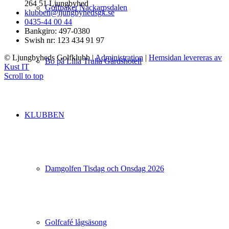
264 51 Ljungbyhed
Golfpaket Nackarpsdalen
klubben@ljungbyhedsgk.se
0435-44 00 44
Bankgiro: 497-0380
Swish nr: 123 434 91 97
© Ljungbyheds Golfklubb
|
Administration
|
Hemsidan levereras av
Bo på Lilla Trulla Gårdshotell
Kust IT
Scroll to top
KLUBBEN
Damgolfen Tisdag och Onsdag 2026
Golfcafé lågsäsong