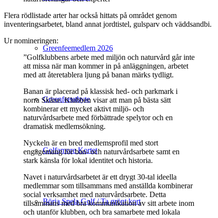
Flera rödlistade arter har också hittats på området genom
inventeringsarbetet, bland annat jordtistel, gulsparv och väddsandbi.
Ur nomineringen:
Greenfeemedlem 2026
”Golfklubbens arbete med miljön och naturvård går inte
att missa när man kommer in på anläggningen, arbetet
med att återetablera ljung på banan märks tydligt.
Banan är placerad på klassisk hed- och parkmark i
Greenfeeutbyte
norra Skåne. Klubben visar att man på bästa sätt
kombinerar ett mycket aktivt miljö- och
naturvårdsarbete med förbättrade spelytor och en
dramatisk medlemsökning.
Nyckeln är en bred medlemsprofil med stort
Golfamore Kortet
engagemang för ban- och naturvårdsarbete samt en
stark känsla för lokal identitet och historia.
Navet i naturvårdsarbetet är ett drygt 30-tal ideella
medlemmar som tillsammans med anställda kombinerar
social verksamhet med naturvårdsarbete. Detta
Börja Spela Golf / Ta grönt kort
tillsammans med bra kommunikation av sitt arbete inom
och utanför klubben, och bra samarbete med lokala