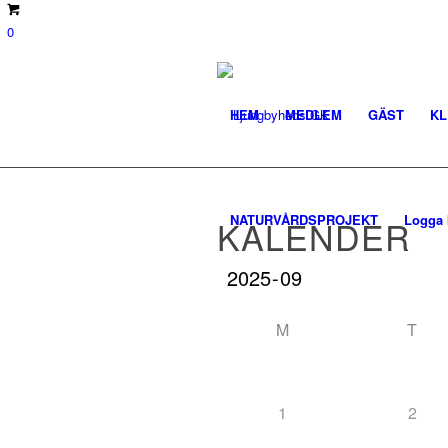
0
HEM
MEDLEM
GÄST
KL
NATURVÅRDSPROJEKT
Logga 
KALENDER
M
T
1
2