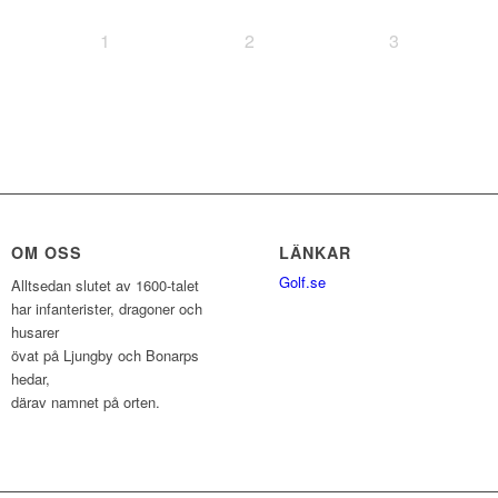
1
2
3
OM OSS
LÄNKAR
Golf.se
Alltsedan slutet av 1600-talet
har infanterister, dragoner och
husarer
övat på Ljungby och Bonarps
hedar,
därav namnet på orten.