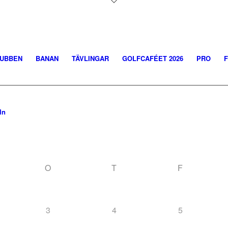
UBBEN
BANAN
TÄVLINGAR
GOLFCAFÉET 2026
PRO
In
O
T
F
3
4
5