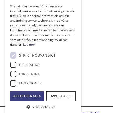
Vi använder cookies för att anpassa
LÄNKAR
innehåll, annonser och för att analysera vår
trafik. Vi delar också information om din
Golf.se
användning av vår webbplats med våra
reklam- och analyspartners som kan
kombinera den med annan information som
du har tillhandahållit dem eller som de har
samlat in från din användning av deras
KONTAKT
tjänster.
Läs mer
Monumentvägen 2
STRIKT NÖDVÄNDIGT
264 51 Ljungbyhed
klubben@ljungbyhedsgk.se
PRESTANDA
0435-44 00 44
INRIKTNING
Bankgiro: 497-0380
Swish nr: 123 434 91 97
FUNKTIONER
ACCEPTERA ALLA
AVVISA ALLT
VISA DETALJER