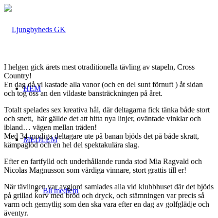
I helgen gick årets mest otraditionella tävling av stapeln,
Cross
Country
!
En dag då vi kastade alla vanor (och en del sunt förnuft ) åt sidan
HEM
och tog oss an den vildaste bansträckningen på året.
Totalt spelades
sex kreativa hål
, där deltagarna fick tänka både stort
och snett, här gällde det att hitta nya linjer, oväntade vinklar och
ibland… vägen mellan träden!
Med
34 modiga deltagare
ute på banan bjöds det på både skratt,
MEDLEM
kämpaglöd och en hel del spektakulära slag.
Efter en fartfylld och underhållande runda stod
Mia Ragvald
och
Nicolas Magnusson
som värdiga vinnare, stort grattis till er!
När tävlingen var avgjord samlades alla vid klubbhuset där det bjöds
Bli medlem
på
grillad korv med bröd och dryck
, och stämningen var precis så
varm och gemytlig som den ska vara efter en dag av golfglädje och
äventyr.