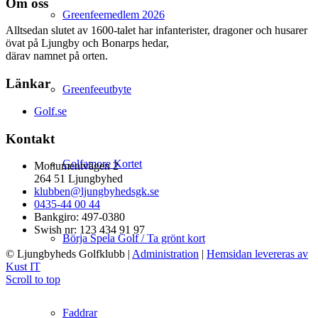
Om oss
Greenfeemedlem 2026
Alltsedan slutet av 1600-talet har infanterister, dragoner och husarer
övat på Ljungby och Bonarps hedar,
därav namnet på orten.
Länkar
Greenfeeutbyte
Golf.se
Kontakt
Golfamore Kortet
Monumentvägen 2
264 51 Ljungbyhed
klubben@ljungbyhedsgk.se
0435-44 00 44
Bankgiro: 497-0380
Swish nr: 123 434 91 97
Börja Spela Golf / Ta grönt kort
© Ljungbyheds Golfklubb
|
Administration
|
Hemsidan levereras av
Kust IT
Scroll to top
Faddrar