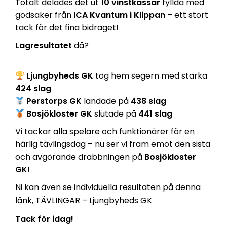
Totalt delades det ut
10 vinstkassar
fyllda med
godsaker från
ICA Kvantum i Klippan
– ett stort
tack för det fina bidraget!
Lagresultatet
då?
Ljungbyheds GK
tog hem segern med starka
424 slag
Perstorps GK
landade på
438 slag
Bosjökloster GK
slutade på
441 slag
Vi tackar alla spelare och funktionärer för en
härlig tävlingsdag – nu ser vi fram emot den sista
och avgörande drabbningen på
Bosjökloster
GK
!
Ni kan även se individuella resultaten på denna
länk,
TÄVLINGAR – Ljungbyheds GK
Tack för idag!