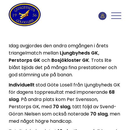
Idag avgjordes den andra omgången i årets
triangelmatch mellan
Ljungbyheds GK,
Perstorps GK
och
Bosjökloster GK
. Trots lite
blåst bjöds det på många fina prestationer och
god stämning ute på banan.
Individuellt
stod Göte Losell från Ljungbyheds GK
för dagens toppresultat med imponerande
68
slag
. På andra plats kom Per Svensson,
Perstorps GK, med
70 slag
, tätt följd av Svend-
Göran Nielsen som också noterade
70 slag
, men
med något högre handicap.