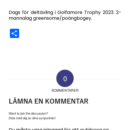
Ladda ner ICS
Google Kalender
Dags för deltävling i Golfamore Trophy 2023. 2-
mannalag greensome/poängbogey.
Dela
0
KOMMENTARER
LÄMNA EN KOMMENTAR
Want to join the discussion?
Dela med dig av dina synpunkter!
Du måste vara
inloggad
för att publicera en