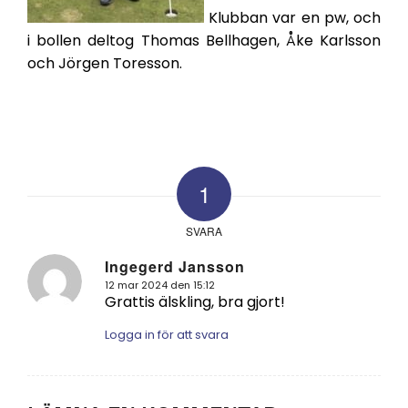
Klubban var en pw, och
i bollen deltog Thomas Bellhagen, Åke Karlsson
och Jörgen Toresson.
1
SVARA
Ingegerd Jansson
12 mar 2024 den 15:12
says:
Grattis älskling, bra gjort!
Logga in för att svara