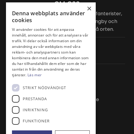
OM OSS
×
Denna webbplats använder
Alltsedan slutet av 1600-talet har infanterister,
cookies
dragoner och husarer
övat på Ljungby och
Bonarps hedar,
därav namnet på orten.
Vi använder cookies för att anpassa
innehåll, annonser och för att analysera vår
trafik. Vi delar också information om din
LÄNKAR
användning av vår webbplats med våra
reklam- och analyspartners som kan
Golf.se
kombinera den med annan information som
du har tillhandahållit dem eller som de har
samlat in från din användning av deras
KONTAKT
tjänster.
Läs mer
Monumentvägen 2
STRIKT NÖDVÄNDIGT
264 51 Ljungbyhed
PRESTANDA
klubben@ljungbyhedsgk.se
0435-44 00 44
INRIKTNING
Bankgiro: 497-0380
FUNKTIONER
Swish nr: 123 434 91 97